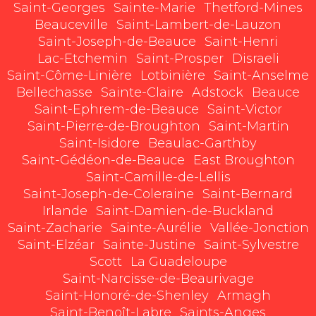
Saint-Georges
Sainte-Marie
Thetford-Mines
Beauceville
Saint-Lambert-de-Lauzon
Saint-Joseph-de-Beauce
Saint-Henri
Lac-Etchemin
Saint-Prosper
Disraeli
Saint-Côme-Linière
Lotbinière
Saint-Anselme
Bellechasse
Sainte-Claire
Adstock
Beauce
Saint-Ephrem-de-Beauce
Saint-Victor
Saint-Pierre-de-Broughton
Saint-Martin
Saint-Isidore
Beaulac-Garthby
Saint-Gédéon-de-Beauce
East Broughton
Saint-Camille-de-Lellis
Saint-Joseph-de-Coleraine
Saint-Bernard
Irlande
Saint-Damien-de-Buckland
Saint-Zacharie
Sainte-Aurélie
Vallée-Jonction
Saint-Elzéar
Sainte-Justine
Saint-Sylvestre
Scott
La Guadeloupe
Saint-Narcisse-de-Beaurivage
Saint-Honoré-de-Shenley
Armagh
Saint-Benoît-Labre
Saints-Anges