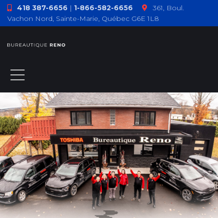
418 387-6656
|
1-866-582-6656
361, Boul.
Vachon Nord, Sainte-Marie, Québec G6E 1L8
ACCUEIL
À PROPOS
PRODUITS
TÉMOIGNAGES
COMMENT F