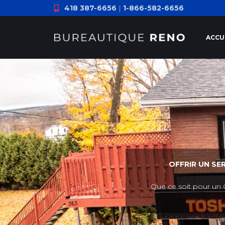
418 387-6656
|
1-866-582-6656
ACCU
OFFRIR UN SE
Que ce soit pour un 