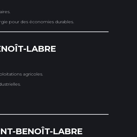
ires.
gie pour des économies durables.
ENOÎT-LABRE
loitations agricoles.
strielles.
INT-BENOÎT-LABRE