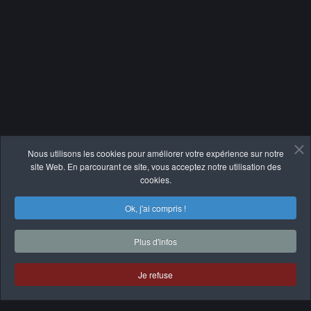
Nous utilisons les cookies pour améliorer votre expérience sur notre
site Web. En parcourant ce site, vous acceptez notre utilisation des
cookies.
Ok, j'ai compris !
Plus d'infos
Copyright © 2026 Bureautique RENO.
Une réalisation de
Je refuse
Panican Inc.
|
Politique de confidentialité