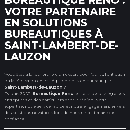
BUREAUTIQUE RENO :
VOTRE PARTENAIRE
EN SOLUTIONS
BUREAUTIQUES À
SAINT-LAMBERT-DE-
LAUZON
Vous êtes à la recherche d’un expert pour l’achat, l’entretien
ou la réparation de vos équipements de bureautique à
Saint-Lambert-de-Lauzon
?
Depuis 2003,
Bureautique Reno
est le choix privilégié des
entreprises et des particuliers dans la région. Notre
expertise, notre service rapide et notre engagement envers
des solutions novatrices font de nous un partenaire de
confiance.