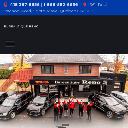
418 387-6656
|
1-866-582-6656
361, Boul.
Vachon Nord, Sainte-Marie, Québec G6E 1L8
ACCUEIL
À PROPOS
PRODUITS
TÉMOIGNAGES
COMMENT F