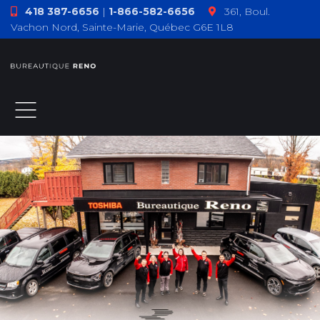
418 387-6656
|
1-866-582-6656
361, Boul.
Vachon Nord, Sainte-Marie, Québec G6E 1L8
ACCUEIL
À PROPOS
PRODUITS
TÉMOIGNAGES
COMMENT F