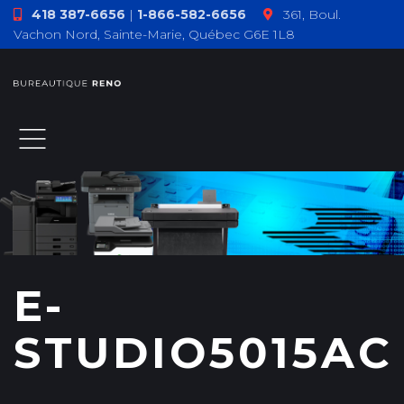
418 387-6656
|
1-866-582-6656
361, Boul.
Vachon Nord, Sainte-Marie, Québec G6E 1L8
ACCUEIL
À PROPOS
PRODUITS
TÉMOIGNAGES
COMMENT F
E-
STUDIO5015AC