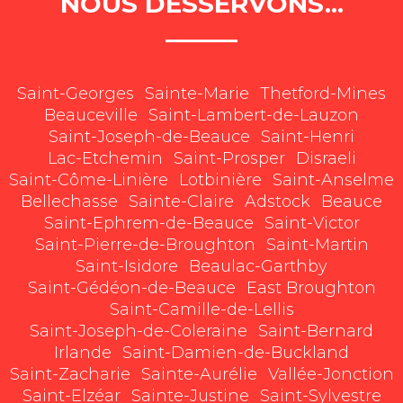
NOUS DESSERVONS...
Saint-Georges
Sainte-Marie
Thetford-Mines
Beauceville
Saint-Lambert-de-Lauzon
Saint-Joseph-de-Beauce
Saint-Henri
Lac-Etchemin
Saint-Prosper
Disraeli
Saint-Côme-Linière
Lotbinière
Saint-Anselme
Bellechasse
Sainte-Claire
Adstock
Beauce
Saint-Ephrem-de-Beauce
Saint-Victor
Saint-Pierre-de-Broughton
Saint-Martin
Saint-Isidore
Beaulac-Garthby
Saint-Gédéon-de-Beauce
East Broughton
Saint-Camille-de-Lellis
Saint-Joseph-de-Coleraine
Saint-Bernard
Irlande
Saint-Damien-de-Buckland
Saint-Zacharie
Sainte-Aurélie
Vallée-Jonction
Saint-Elzéar
Sainte-Justine
Saint-Sylvestre