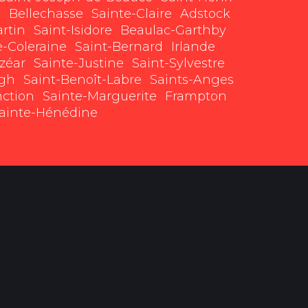
e
Bellechasse
Sainte-Claire
Adstock
rtin
Saint-Isidore
Beaulac-Garthby
e-Coleraine
Saint-Bernard
Irlande
lzéar
Sainte-Justine
Saint-Sylvestre
gh
Saint-Benoît-Labre
Saints-Anges
nction
Sainte-Marguerite
Frampton
ainte-Hénédine