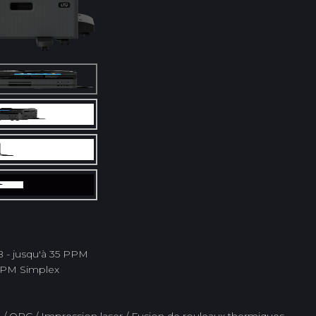
B - jusqu'à 35 PPM
 IPM Simplex