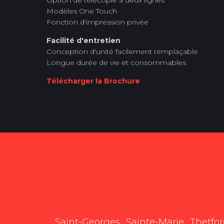
Option de télécopie à deux lignes
Modèles One Touch
Fonction d'impression privée
Facilité d'entretien
Conception d'unité facilement remplaçable
Longue durée de vie et consommables
Télécharger la Brochure
Saint-Georges
Sainte-Marie
Thetfo