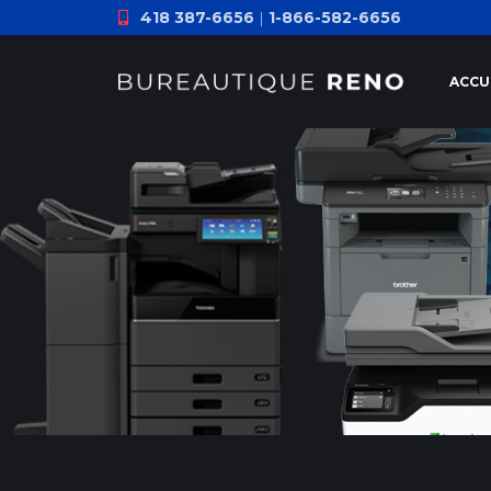
418 387-6656
|
1-866-582-6656
ACCU