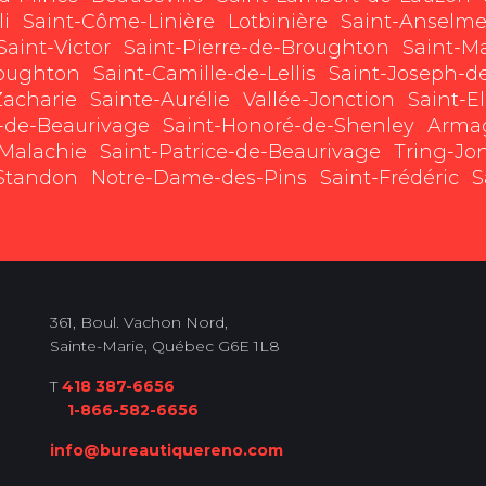
li
Saint-Côme-Linière
Lotbinière
Saint-Anselm
Saint-Victor
Saint-Pierre-de-Broughton
Saint-Ma
roughton
Saint-Camille-de-Lellis
Saint-Joseph-d
Zacharie
Sainte-Aurélie
Vallée-Jonction
Saint-E
e-de-Beaurivage
Saint-Honoré-de-Shenley
Arma
-Malachie
Saint-Patrice-de-Beaurivage
Tring-Jo
-Standon
Notre-Dame-des-Pins
Saint-Frédéric
S
361, Boul. Vachon Nord,
Sainte-Marie, Québec G6E 1L8
T
418 387-6656
1-866-582-6656
info@bureautiquereno.com