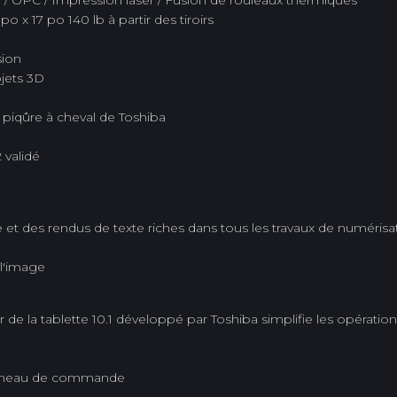
/ OPC / Impression laser / Fusion de rouleaux thermiques
 x 17 po 140 lb à partir des tiroirs
sion
bjets 3D
à piqûre à cheval de Toshiba
 validé
 et des rendus de texte riches dans tous les travaux de numérisa
 l'image
 la tablette 10.1 développé par Toshiba simplifie les opération
anneau de commande