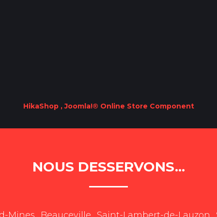
HikaShop , Joomla!® Online Store Component
NOUS DESSERVONS...
rd-Mines
Beauceville
Saint-Lambert-de-Lauzon